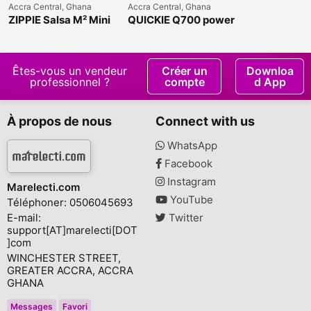
Accra Central, Ghana
Accra Central, Ghana
ZIPPIE Salsa M² Mini
QUICKIE Q700 power
Powered Wheelchair
Wheelchair
Êtes-vous un vendeur
Créer un
Downloa
professionnel ?
compte
d App
À propos de nous
Connect with us
WhatsApp
Facebook
Instagram
Marelecti.com
YouTube
Téléphoner: 0506045693
E-mail:
Twitter
support[AT]marelecti[DOT
]com
WINCHESTER STREET,
GREATER ACCRA, ACCRA
GHANA
Messages
Favori