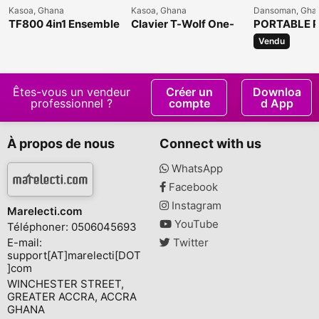
Kasoa, Ghana
Kasoa, Ghana
Dansoman, Gha
TF800 4in1 Ensemble
Clavier T-Wolf One-
PORTABLE P
clavier d'ordinateur
Handed Gaming
MUSIC STA
Vendu
Êtes-vous un vendeur
Créer un
Downloa
professionnel ?
compte
d App
À propos de nous
Connect with us
WhatsApp
Facebook
Instagram
Marelecti.com
YouTube
Téléphoner: 0506045693
E-mail:
Twitter
support[AT]marelecti[DOT
]com
WINCHESTER STREET,
GREATER ACCRA, ACCRA
GHANA