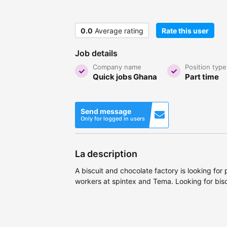
0.0
Average rating
Rate this user
Job details
Company name
Position type
Quick jobs Ghana
Part time
Send message
Only for logged in users
La description
A biscuit and chocolate factory is looking f
workers at spintex and Tema. Looking for bis