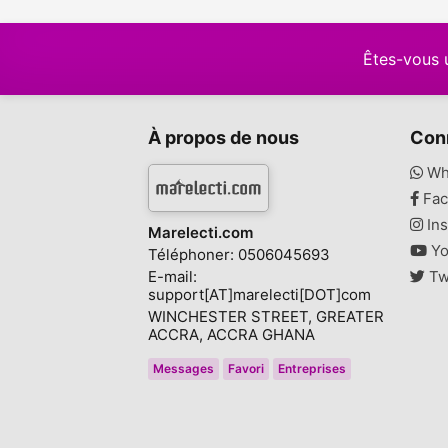
Êtes-vous 
À propos de nous
Con
Wh
Fac
Ins
Marelecti.com
Yo
Téléphoner: 0506045693
E-mail:
Tw
support[AT]marelecti[DOT]com
WINCHESTER STREET, GREATER
ACCRA, ACCRA GHANA
Messages
Favori
Entreprises