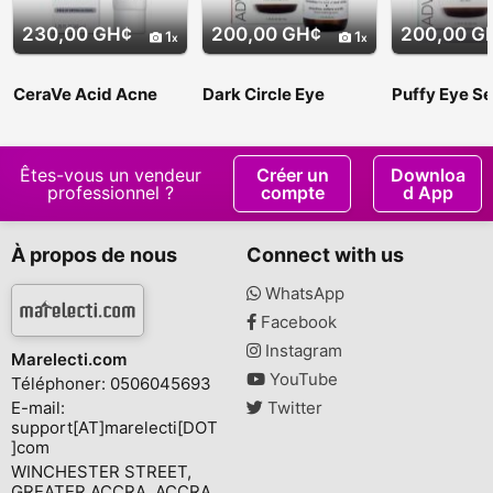
230,00 GH¢
200,00 GH¢
200,00 G
1
1
CeraVe Acid Acne
Dark Circle Eye
Puffy Eye S
Control Gel
Serum
Êtes-vous un vendeur
Créer un
Downloa
professionnel ?
compte
d App
À propos de nous
Connect with us
WhatsApp
Facebook
Instagram
Marelecti.com
YouTube
Téléphoner: 0506045693
E-mail:
Twitter
support[AT]marelecti[DOT
]com
WINCHESTER STREET,
GREATER ACCRA, ACCRA