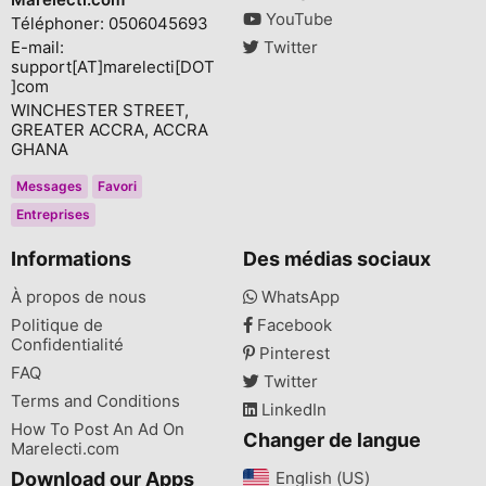
YouTube
Téléphoner: 0506045693
E-mail:
Twitter
support[AT]marelecti[DOT
]com
WINCHESTER STREET,
GREATER ACCRA, ACCRA
GHANA
Messages
Favori
Entreprises
Informations
Des médias sociaux
À propos de nous
WhatsApp
Politique de
Facebook
Confidentialité
Pinterest
FAQ
Twitter
Terms and Conditions
LinkedIn
How To Post An Ad On
Changer de langue
Marelecti.com
Download our Apps
English (US)‎