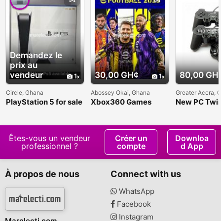
Demandez le
prix au
vendeur
30,00 GH¢
80,00 GH
1
1
Circle, Ghana
Abossey Okai, Ghana
Greater Accra, 
PlayStation 5 for sale
Xbox360 Games
New PC Twi
in Ghana
Gamepad
Êtes-vous un vendeur
Créer un
Downloa
professionnel ?
compte
d App
À propos de nous
Connect with us
WhatsApp
Facebook
Instagram
Marelecti.com