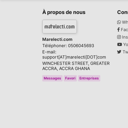
À propos de nous
Con
Wh
Fac
Ins
Marelecti.com
Yo
Téléphoner: 0506045693
E-mail:
Tw
support[AT]marelecti[DOT]com
WINCHESTER STREET, GREATER
ACCRA, ACCRA GHANA
Messages
Favori
Entreprises