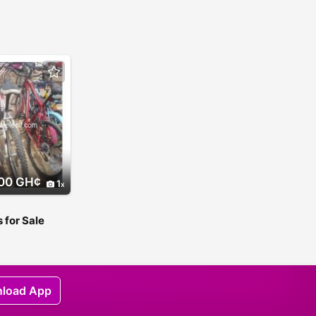
00 GH¢
1
 for Sale
load App