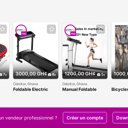
PRO
PRO
3000,00 GH¢
1200,00 GH¢
1000,
7
8
5
Odorkor, Ghana
Odorkor, Ghana
Foldable Electric
Manual Foldable
Bicycles
Treadmill With Inbuilt
Treadmill
Bluetooth Mp3
un vendeur professionnel ?
Créer un compte
Down