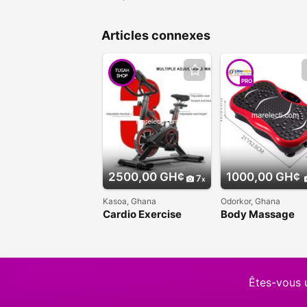
Articles connexes
PRO
2500,00 GH¢
1000,00 GH¢
7
Kasoa, Ghana
Odorkor, Ghana
Cardio Exercise
Body Massage
Spinning Bike
Vibration Plate
Vibrator
Êtes-vous 