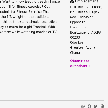
Emplacement
a? Want to know Electric treadmill price
eadmill for fitness exercise? Get
P.O.BOX GP 14888,
admill for Fitness Exercise This
Dr. Busia High-
 the 1/3 weight of the traditional
Way, Odorkor
f athletic track and shock absorption
Opposite
sy to move for a girl Treadmill With
Excellence
ercise while watching movies or TV
Boutique , ACCRA
00233
Odorkor
Greater Accra
Ghana
Obtenir des
directions →