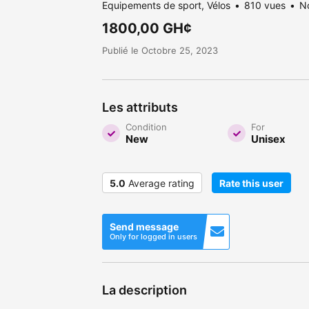
Equipements de sport, Vélos
810 vues
N
1800,00 GH¢
Publié le Octobre 25, 2023
Les attributs
Condition
For
New
Unisex
5.0
Average rating
Rate this user
Send message
Only for logged in users
La description