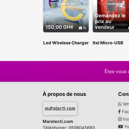
Demandez le
prix au
150,00 GH¢
vendeur
1
Led Wireless Charger
Itel Micro-USB
Charger IMLO6
Êtes-vous 
À propos de nous
Con
Wh
Fac
Ins
Marelecti.com
Yo
Téléphoner: 0506045693