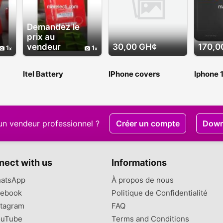
Demandez le
prix au
vendeur
30,00 GH¢
170,0
1
1
Itel Battery
IPhone covers
Iphone 
cases
un vendeur professionnel ?
Créer un compte
Down
nect with us
Informations
atsApp
À propos de nous
ebook
Politique de Confidentialité
tagram
FAQ
uTube
Terms and Conditions