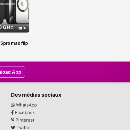
0 GH¢
3
15pro max flip
load App
Des médias sociaux
WhatsApp
Facebook
Pinterest
Twitter