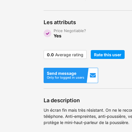
Les attributs
Price Negotiable?
Yes
0.0
Average rating
Rate this user
Send message
Only for logged in users
La description
Un écran fin mais très résistant. On ne le reco
téléphone. Anti-empreintes, anti-poussière, ver
protège le mini-haut-parleur de la poussière.