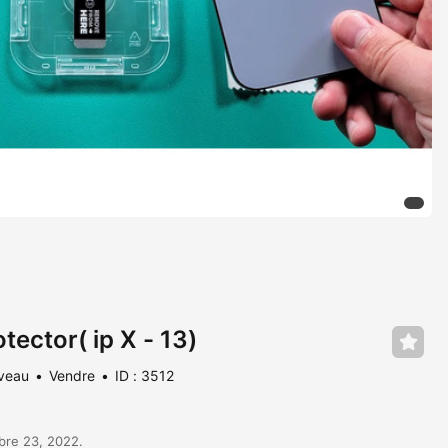
tector( ip X - 13)
veau
Vendre
ID : 3512
bre 23, 2022.