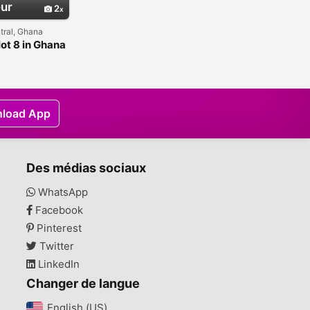
ur
2
tral, Ghana
Hot 8 in Ghana
load App
Des médias sociaux
WhatsApp
Facebook
Pinterest
Twitter
LinkedIn
Changer de langue
English (US)‎