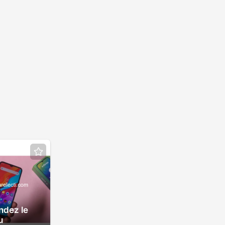
dez le
u