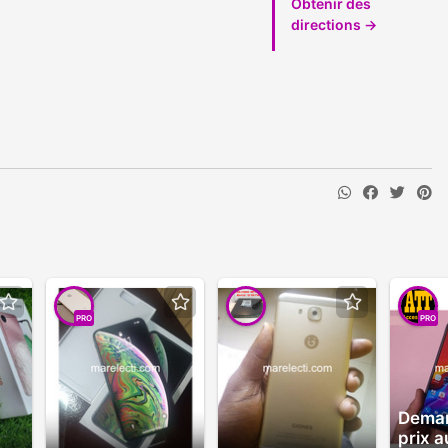
Obtenir des
directions →
PRO
PRO
Deman
prix a