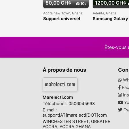
80,00 GH¢
1200,00 GH¢
10
Accra new Town, Ghana
Adenta, Ghana
Support universel
Samsung Galaxy
pour rétroviseur de
core 32GB Dual 
voiture
Êtes-vous 
À propos de nous
Con
Wh
Fac
Ins
Marelecti.com
Yo
Téléphoner: 0506045693
E-mail:
Tw
support[AT]marelecti[DOT]com
WINCHESTER STREET, GREATER
ACCRA, ACCRA GHANA