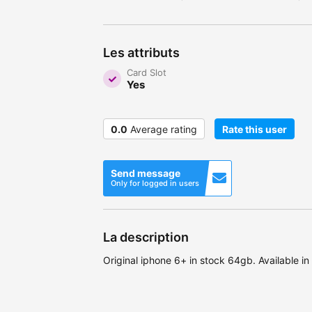
Les attributs
Card Slot
Yes
0.0
Average rating
Rate this user
Send message
Only for logged in users
La description
Original iphone 6+ in stock 64gb. Available in 