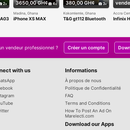
3650,00 GH¢
380,00 GH¢
vende
2
4
3
Madina, Ghana
Kokomlemle, Ghana
Accra Cen
 A03
iPhone XS MAX
T&G gt112 Bluetooth
Infinix 
SIM
256gig Brand New
speaker
un vendeur professionnel ?
Créer un compte
Down
nect with us
Informations
atsApp
À propos de nous
ebook
Politique de Confidentialité
tagram
FAQ
uTube
Terms and Conditions
itter
How To Post An Ad On
Marelecti.com
Download our Apps