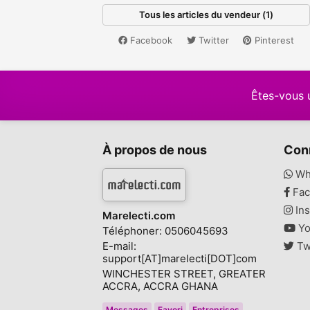
Tous les articles du vendeur (1)
Facebook
Twitter
Pinterest
Êtes-vous 
À propos de nous
Con
Wh
Fac
Ins
Marelecti.com
Yo
Téléphoner: 0506045693
E-mail:
Tw
support[AT]marelecti[DOT]com
WINCHESTER STREET, GREATER
ACCRA, ACCRA GHANA
Messages
Favori
Entreprises