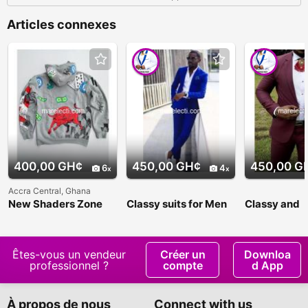
Articles connexes
400,00 GH¢
450,00 GH¢
450,00 G
6
4
Accra Central, Ghana
New Shaders Zone
Classy suits for Men
Classy and
affordable su
Men
Êtes-vous un vendeur
Créer un
Downloa
professionnel ?
compte
d App
À propos de nous
Connect with us