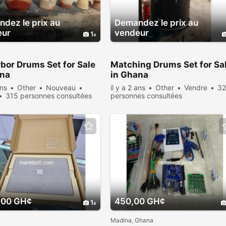
dez le prix au
Demandez le prix au
eur
vendeur
1
bor Drums Set for Sale
Matching Drums Set for Sa
ana
in Ghana
ans
Other
Nouveau
il y a 2 ans
Other
Vendre
3
315 personnes consultées
personnes consultées
,00 GH¢
450,00 GH¢
1
Madina, Ghana