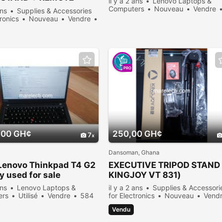
il y a 2 ans
Lenovo Laptops &
ROL
Computers
Nouveau
Vendre
ans
Supplies & Accessories
347 personnes consultées
tronics
Nouveau
Vendre
sonnes consultées
PRO
,00 GH¢
250,00 GH¢
7
Dansoman, Ghana
Lenovo Thinkpad T4 G2
EXECUTIVE TRIPOD STAND 
ly used for sale
KINGJOY VT 831)
ans
Lenovo Laptops &
il y a 2 ans
Supplies & Accessori
ers
Utilisé
Vendre
584
for Electronics
Nouveau
Vend
es consultées
617 personnes consultées
Vendu