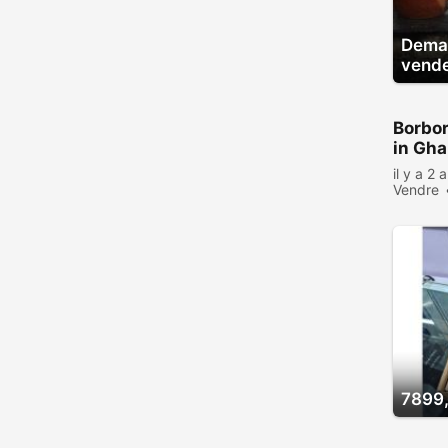
Deman
vend
Borbor
in Gh
il y a 2 
Vendre
7899