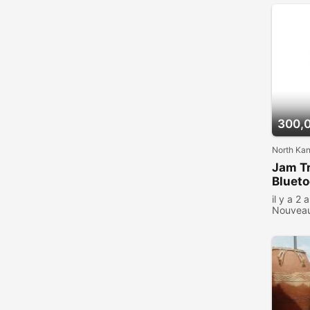
Presse, livres
Video Games Console
4
Other
1
300,
North Ka
Jam Tr
Bluet
il y a 2 
Nouvea
consult