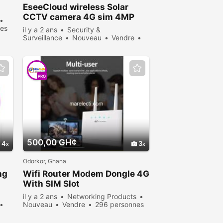
EseeCloud wireless Solar
CCTV camera 4G sim 4MP
nes
il y a 2 ans
Security &
Surveillance
Nouveau
Vendre
358 personnes consultées
PRO
500,00 GH¢
4
3
Odorkor, Ghana
ng
Wifi Router Modem Dongle 4G
With SIM Slot
il y a 2 ans
Networking Products
Nouveau
Vendre
296 personnes
consultées