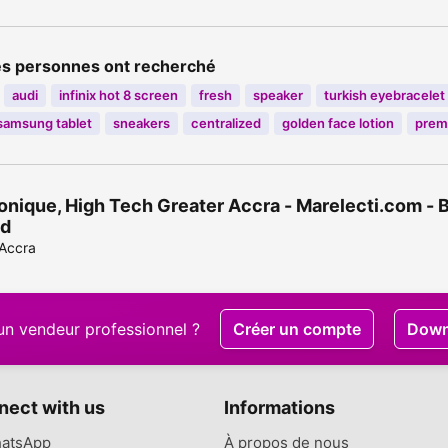
es personnes ont recherché
audi
infinix hot 8 screen
fresh
speaker
turkish eyebracelet
samsung tablet
sneakers
centralized
golden face lotion
prem
onique, High Tech Greater Accra - Marelecti.com - 
d
 Accra
un vendeur professionnel ?
Créer un compte
Down
nect with us
Informations
atsApp
À propos de nous