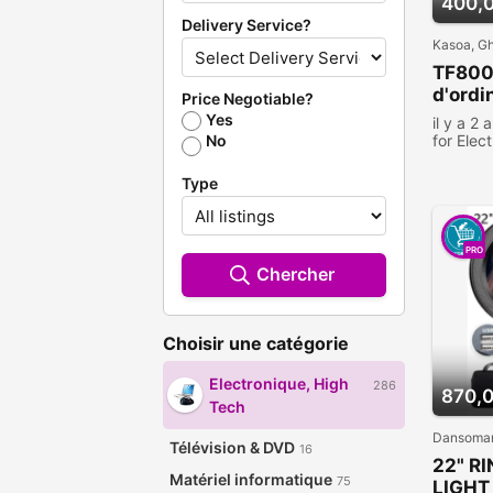
400,
Delivery Service?
Kasoa, G
TF800 
d'ordi
Price Negotiable?
Yes
il y a 2 
No
for Elec
363 per
Type
PRO
Chercher
Choisir une catégorie
Electronique, High
286
870,
Tech
Dansoman
Télévision & DVD
16
22" RI
Matériel informatique
75
LIGHT