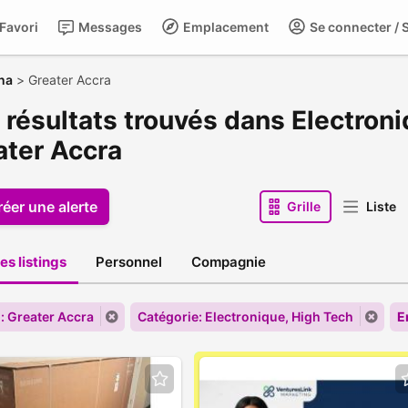
Favori
Messages
Emplacement
Se connecter / S
na
>
Greater Accra
 résultats trouvés dans Electroni
ater Accra
réer une alerte
Grille
Liste
es listings
Personnel
Compagnie
: Greater Accra
Catégorie: Electronique, High Tech
E