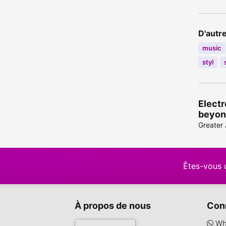
D'autr
music
styl
Electr
beyon
Greater
Êtes-vous 
À propos de nous
Con
Wh