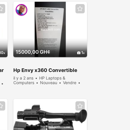
15000,00 GH¢
10
1
ar
Hp Envy x360 Convertible
il y a 2 ans
HP Laptops &
Computers
Nouveau
Vendre
431 personnes consultées