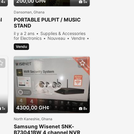
200,00 GH¢
4
5
Dansoman, Ghana
l
PORTABLE PULPIT / MUSIC
STAND
il y a 2 ans
Supplies & Accessories
for Electronics
Nouveau
Vendre
2200 personnes consultées
Vendu
4300,00 GH¢
1
8
North Kaneshie, Ghana
Samsung Wisenet SNK-
B73041BW 4 channel NVR