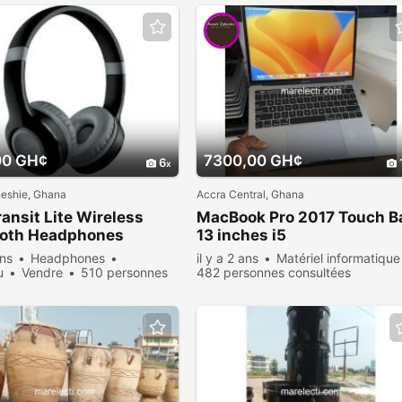
00 GH¢
7300,00 GH¢
6
neshie, Ghana
Accra Central, Ghana
ansit Lite Wireless
MacBook Pro 2017 Touch B
ooth Headphones
13 inches i5
ans
Headphones
il y a 2 ans
Matériel informatique
u
Vendre
510 personnes
482 personnes consultées
ées