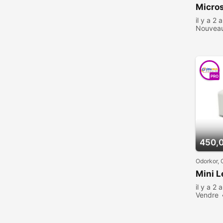
Micros
il y a 2 
Nouvea
consult
PRO
450,
Odorkor,
Mini L
il y a 2 
Vendre