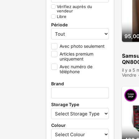
Vérifiez auprès du
vendeur
Libre
Période
95,0
Avec photo seulement
Articles premium
Samsu
uniquement
QN800
Avec numéro de
il y a 5 
téléphone
Vendre
Brand
Storage Type
Colour