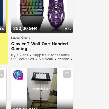
350,00 GH¢
1
1
Kasoa, Ghana
Clavier T-Wolf One-Handed
Gaming
il y a 2 ans
Supplies & Accessories
for Electronics
Nouveau
Vendre
421 personnes consultées
PRO