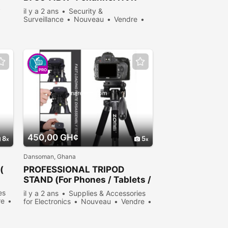
Surveillance System with 1TB
il y a 2 ans
Security &
HD Remote view
Surveillance
Nouveau
Vendre
906 personnes consultées
PRO
450,00 GH¢
8
5
Dansoman, Ghana
(
PROFESSIONAL TRIPOD
STAND (For Phones / Tablets /
Normal Cameras)
es
il y a 2 ans
Supplies & Accessories
re
for Electronics
Nouveau
Vendre
1207 personnes consultées