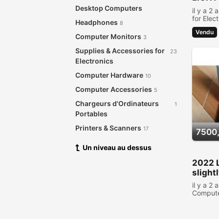
CONT
Desktop Computers
il y a 2 
for Elec
Headphones
8
795 per
Vendu
Computer Monitors
3
Supplies & Accessories for
23
Electronics
Computer Hardware
10
Computer Accessories
5
Chargeurs d'Ordinateurs
1
Portables
Printers & Scanners
17
7500
Photo, vidéo, accessoires
22
Un niveau au dessus
Audio & Music Equipment
28
2022 
Networking Products
slight
12
Security & Surveillance
il y a 2 
8
Comput
Software
21
personn
Video Games
2