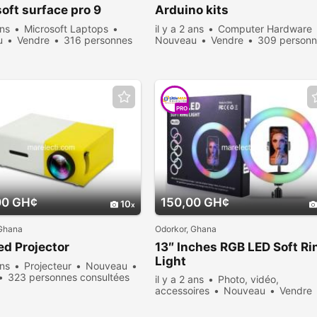
oft surface pro 9
Arduino kits
ans
Microsoft Laptops
il y a 2 ans
Computer Hardware
u
Vendre
316 personnes
Nouveau
Vendre
309 person
ées
consultées
PRO
00 GH¢
150,00 GH¢
10
 Ghana
Odorkor, Ghana
ed Projector
13″ Inches RGB LED Soft Ri
Light
ans
Projecteur
Nouveau
323 personnes consultées
il y a 2 ans
Photo, vidéo,
accessoires
Nouveau
Vendre
382 personnes consultées