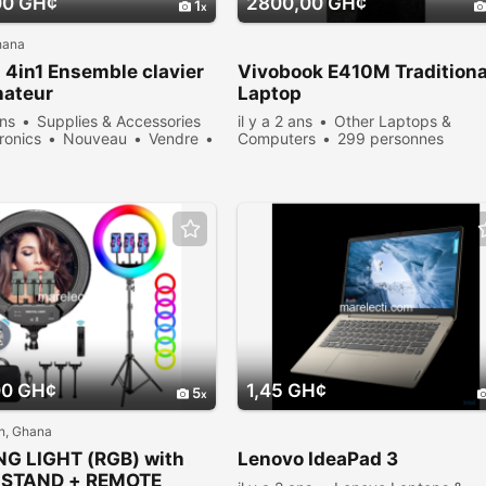
00 GH¢
2800,00 GH¢
1
hana
4in1 Ensemble clavier
Vivobook E410M Traditiona
nateur
Laptop
ans
Supplies & Accessories
il y a 2 ans
Other Laptops &
tronics
Nouveau
Vendre
Computers
299 personnes
sonnes consultées
consultées
00 GH¢
1,45 GH¢
5
, Ghana
NG LIGHT (RGB) with
Lenovo IdeaPad 3
 STAND + REMOTE