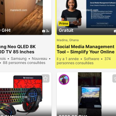
Prime
0 GH¢
Gratuit
3
Madina, Ghana
ng Neo QLED 8K
Social Media Management
D TV 85 Inches
Tool – Simplify Your Online
Presence
mois
Samsung
Nouveau
il y a 1 année
Software
374
88 personnes consultées
personnes consultées