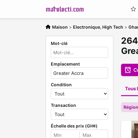
Maison
>
Electronique, High Tech
>
Gha
264
Mot-clé
Gre
Emplacement
C
Condition
Tous l
Transaction
Région
Échelle des prix (GH¢)