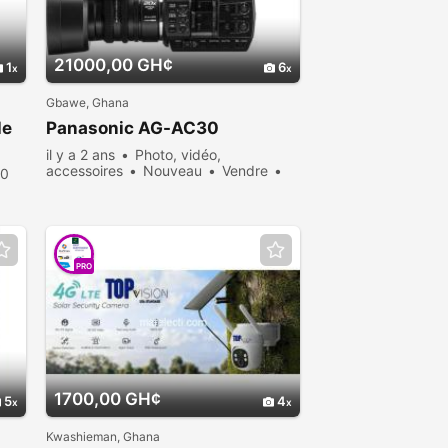
21000,00 GH¢
1
6
Gbawe, Ghana
le
Panasonic AG-AC30
il y a 2 ans
Photo, vidéo,
accessoires
Nouveau
Vendre
20
305 personnes consultées
PRO
1700,00 GH¢
5
4
Kwashieman, Ghana