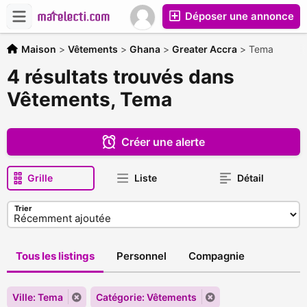
Déposer une annonce
Maison
>
Vêtements
>
Ghana
>
Greater Accra
>
Tema
4 résultats trouvés dans
Vêtements, Tema
Créer une alerte
Grille
Liste
Détail
Trier
Tous les listings
Personnel
Compagnie
Ville: Tema
Catégorie: Vêtements