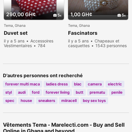
290,00 GH¢
1,00 GH¢
5
5
Tema, Ghana
Tema, Ghana
Duvet set
Fascinators
il y a 5 ans
Accessoires
il y a 5 ans
Chapeaux et
Vestimentaires
784
casquettes
1543 personnes
personnes consultées
consultées
D'autres personnes ont recherché
forever multi maca
ladies dress
blac
camera
electric
styl
audi
ford
forever living
butt
prematu
penile
spec
house
sneakers
miiracell
boy sex toys
Vêtements Tema - Marelecti.com - Buy and Sell
Online in Ghana and beyond