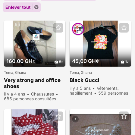
Enlever tout
160,00 GH¢
45,00 GH¢
8
1
Tema, Ghana
Tema, Ghana
Very strong and office
Black Gucci
shoes
il y a 5 ans
Vêtements,
habillement
559 personnes
il y a 4 ans
Chaussures
consultées
685 personnes consultées