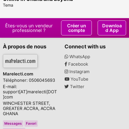
Tema
Êtes-vous un vendeur
Créer un
Downloa
professionnel ?
compte
d App
À propos de nous
Connect with us
WhatsApp
Facebook
Instagram
Marelecti.com
YouTube
Téléphoner: 0506045693
E-mail:
Twitter
support[AT]marelecti[DOT
]com
WINCHESTER STREET,
GREATER ACCRA, ACCRA
GHANA
Messages
Favori