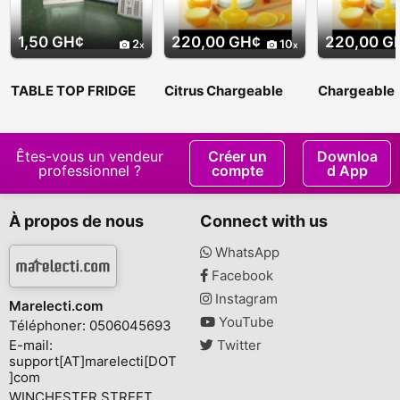
1,50 GH¢
220,00 GH¢
220,00 G
2
10
TABLE TOP FRIDGE
Citrus Chargeable
Chargeable 
Juicer
Juicer
Êtes-vous un vendeur
Créer un
Downloa
professionnel ?
compte
d App
À propos de nous
Connect with us
WhatsApp
Facebook
Instagram
Marelecti.com
YouTube
Téléphoner: 0506045693
E-mail:
Twitter
support[AT]marelecti[DOT
]com
WINCHESTER STREET,