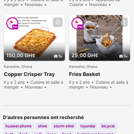
manger
Nouveau
Cuisine
Nouveau
Vendre
565 personnes
Vendre
827 personnes
consultées
consultées
PRO
PRO
150,00 GH¢
25,00 GH¢
5
5
Kaneshie, Ghana
Kaneshie, Ghana
Copper Crisper Tray
Fries Basket
il y a 2 ans
Cuisine et salle à
il y a 2 ans
Cuisine et salle à
manger
Nouveau
manger
Nouveau
Vendre
726 personnes
Vendre
787 personnes
consultées
consultées
D'autres personnes ont recherché
huawei phone
shoe
storm elixir
hyundai
bicycle