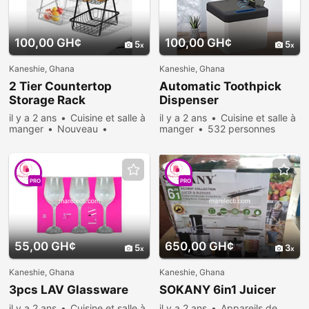
100,00 GH¢
100,00 GH¢
5
5
Kaneshie, Ghana
Kaneshie, Ghana
2 Tier Countertop
Automatic Toothpick
Storage Rack
Dispenser
il y a 2 ans
Cuisine et salle à
il y a 2 ans
Cuisine et salle à
manger
Nouveau
manger
532 personnes
Vendre
798 personnes
consultées
consultées
PRO
PRO
55,00 GH¢
650,00 GH¢
5
3
Kaneshie, Ghana
Kaneshie, Ghana
3pcs LAV Glassware
SOKANY 6in1 Juicer
il y a 2 ans
Cuisine et salle à
il y a 2 ans
Appareils de