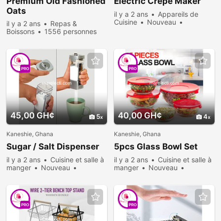
Premium Old Fashioned
Electric Crepe Maker
Oats
il y a 2 ans
Appareils de
Cuisine
Nouveau
il y a 2 ans
Repas &
Vendre
611 personnes
Boissons
1556 personnes
consultées
consultées
PRO
PRO
45,00 GH¢
40,00 GH¢
5
4
Kaneshie, Ghana
Kaneshie, Ghana
Sugar / Salt Dispenser
5pcs Glass Bowl Set
il y a 2 ans
Cuisine et salle à
il y a 2 ans
Cuisine et salle à
manger
Nouveau
manger
Nouveau
Vendre
600 personnes
Vendre
1094 personnes
consultées
consultées
PRO
PRO