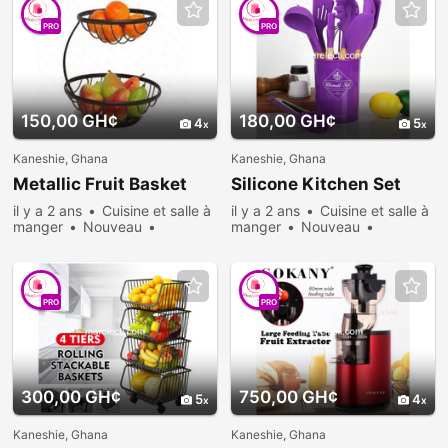
PRO
PRO
150,00 GH¢
180,00 GH¢
4
5
Kaneshie, Ghana
Kaneshie, Ghana
Metallic Fruit Basket
Silicone Kitchen Set
il y a 2 ans
Cuisine et salle à
il y a 2 ans
Cuisine et salle à
manger
Nouveau
manger
Nouveau
Vendre
692 personnes
Vendre
1018 personnes
consultées
consultées
PRO
PRO
300,00 GH¢
750,00 GH¢
5
4
Kaneshie, Ghana
Kaneshie, Ghana