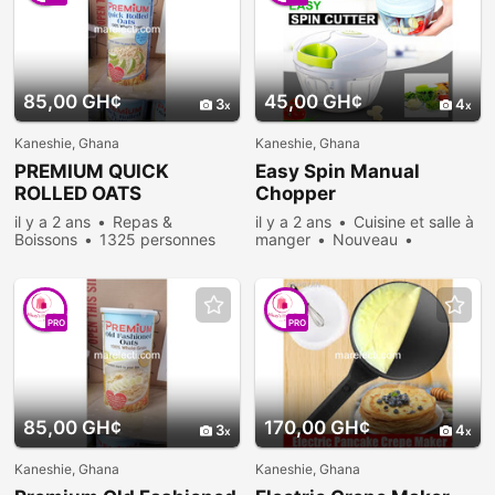
85,00 GH¢
45,00 GH¢
3
4
Kaneshie, Ghana
Kaneshie, Ghana
PREMIUM QUICK
Easy Spin Manual
ROLLED OATS
Chopper
il y a 2 ans
Repas &
il y a 2 ans
Cuisine et salle à
Boissons
1325 personnes
manger
Nouveau
consultées
Vendre
636 personnes
consultées
PRO
PRO
85,00 GH¢
170,00 GH¢
3
4
Kaneshie, Ghana
Kaneshie, Ghana