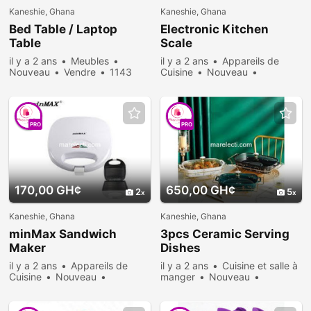
Kaneshie, Ghana
Kaneshie, Ghana
Bed Table / Laptop
Electronic Kitchen
Table
Scale
il y a 2 ans
Meubles
il y a 2 ans
Appareils de
Nouveau
Vendre
1143
Cuisine
Nouveau
personnes consultées
Vendre
728 personnes
consultées
PRO
PRO
170,00 GH¢
650,00 GH¢
2
5
Kaneshie, Ghana
Kaneshie, Ghana
minMax Sandwich
3pcs Ceramic Serving
Maker
Dishes
il y a 2 ans
Appareils de
il y a 2 ans
Cuisine et salle à
Cuisine
Nouveau
manger
Nouveau
Vendre
638 personnes
Vendre
955 personnes
consultées
consultées