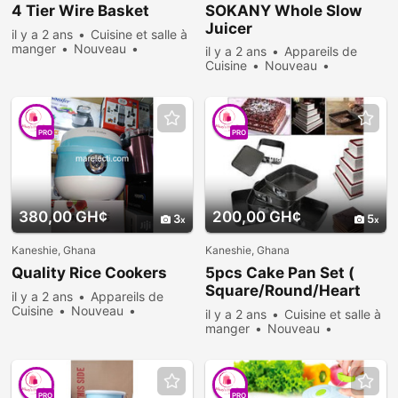
4 Tier Wire Basket
SOKANY Whole Slow
Juicer
il y a 2 ans
Cuisine et salle à
manger
Nouveau
il y a 2 ans
Appareils de
Vendre
672 personnes
Cuisine
Nouveau
consultées
Vendre
2222 personnes
consultées
PRO
PRO
380,00 GH¢
200,00 GH¢
3
5
Kaneshie, Ghana
Kaneshie, Ghana
Quality Rice Cookers
5pcs Cake Pan Set (
Square/Round/Heart
il y a 2 ans
Appareils de
Shaped)
Cuisine
Nouveau
il y a 2 ans
Cuisine et salle à
Vendre
882 personnes
manger
Nouveau
consultées
Vendre
757 personnes
consultées
PRO
PRO