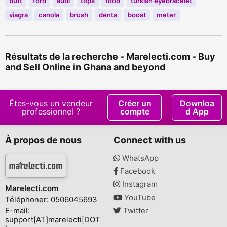
butt
ford
audi
tops
food
turkish eyebracelet
viagra
canola
brush
denta
boost
meter
Résultats de la recherche - Marelecti.com - Buy
and Sell Online in Ghana and beyond
Êtes-vous un vendeur
Créer un
Downloa
professionnel ?
compte
d App
À propos de nous
Connect with us
WhatsApp
Facebook
Instagram
Marelecti.com
YouTube
Téléphoner: 0506045693
E-mail:
Twitter
support[AT]marelecti[DOT