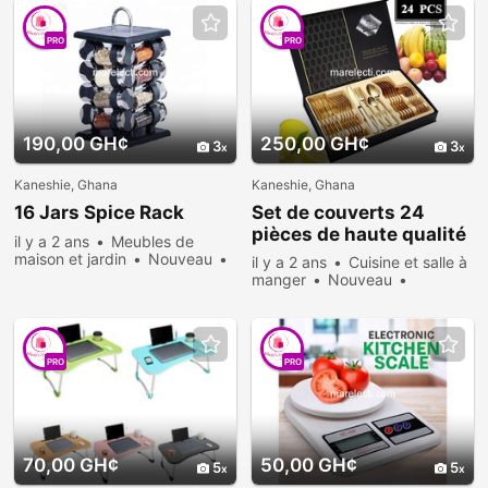
PRO
PRO
190,00 GH¢
250,00 GH¢
3
3
Kaneshie, Ghana
Kaneshie, Ghana
16 Jars Spice Rack
Set de couverts 24
pièces de haute qualité
il y a 2 ans
Meubles de
maison et jardin
Nouveau
il y a 2 ans
Cuisine et salle à
Vendre
845 personnes
manger
Nouveau
consultées
Vendre
866 personnes
consultées
PRO
PRO
70,00 GH¢
50,00 GH¢
5
5