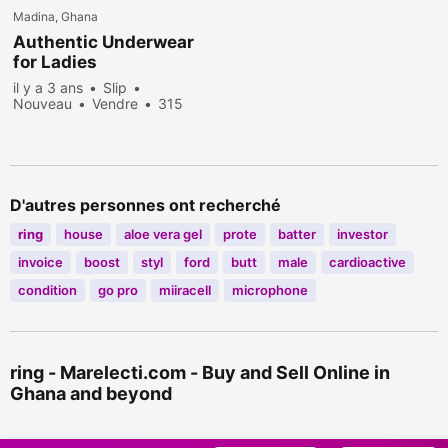
Madina, Ghana
Authentic Underwear
for Ladies
il y a 3 ans
Slip
Nouveau
Vendre
315
personnes consultées
D'autres personnes ont recherché
ring
house
aloe vera gel
prote
batter
investor
invoice
boost
styl
ford
butt
male
cardioactive
condition
go pro
miiracell
microphone
ring - Marelecti.com - Buy and Sell Online in
Ghana and beyond