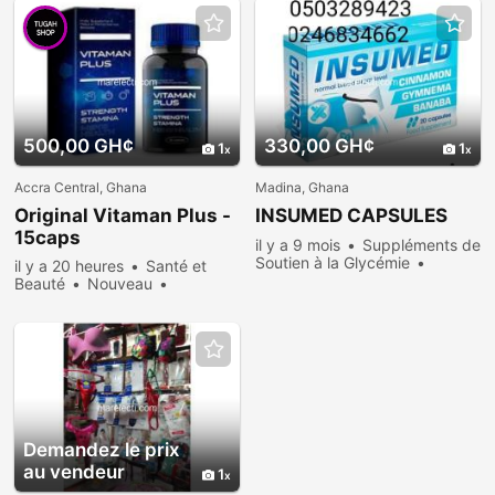
500,00 GH¢
330,00 GH¢
1
1
Accra Central, Ghana
Madina, Ghana
Original Vitaman Plus -
INSUMED CAPSULES
15caps
il y a 9 mois
Suppléments de
Soutien à la Glycémie
il y a 20 heures
Santé et
Nouveau
Vendre
1965
Beauté
Nouveau
personnes consultées
Vendre
2287 personnes
consultées
Demandez le prix
au vendeur
1