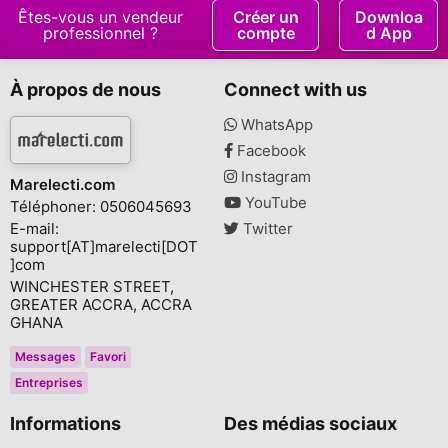
Êtes-vous un vendeur
Créer un
Downloa
professionnel ?
compte
d App
À propos de nous
Connect with us
WhatsApp
Facebook
Instagram
Marelecti.com
YouTube
Téléphoner: 0506045693
E-mail:
Twitter
support[AT]marelecti[DOT
]com
WINCHESTER STREET,
GREATER ACCRA, ACCRA
GHANA
Messages
Favori
Entreprises
Informations
Des médias sociaux