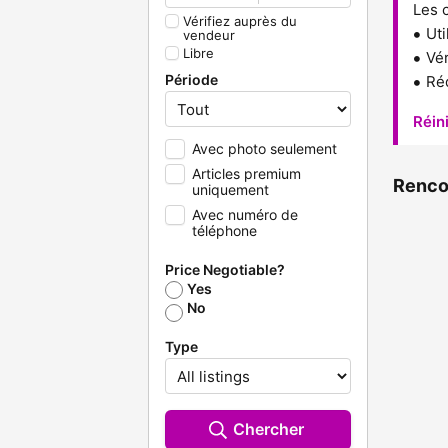
Les 
Vérifiez auprès du
Uti
vendeur
Libre
Vér
Période
Réd
Réini
Avec photo seulement
Articles premium
Renco
uniquement
Avec numéro de
téléphone
Price Negotiable?
Yes
No
Type
Chercher