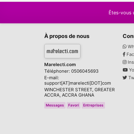
Êtes-vous 
À propos de nous
Con
Wh
Fac
Ins
Marelecti.com
Yo
Téléphoner: 0506045693
E-mail:
Tw
support[AT]marelecti[DOT]com
WINCHESTER STREET, GREATER
ACCRA, ACCRA GHANA
Messages
Favori
Entreprises