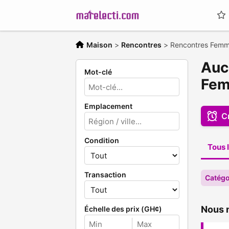
Maison
>
Rencontres
>
Rencontres Fem
Auc
Mot-clé
Fe
Emplacement
C
Condition
Tous l
Transaction
Catégo
Nous n
Échelle des prix (GH¢)