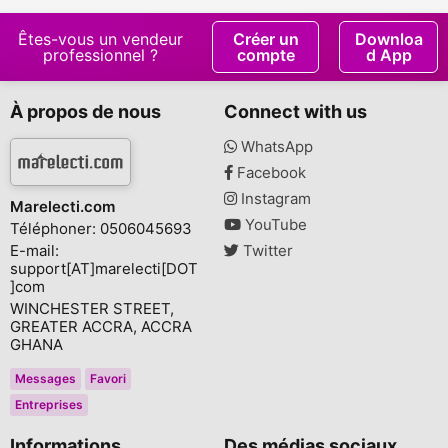
Êtes-vous un vendeur
Créer un
Downloa
professionnel ?
compte
d App
À propos de nous
Connect with us
WhatsApp
Facebook
Instagram
Marelecti.com
YouTube
Téléphoner: 0506045693
E-mail:
Twitter
support[AT]marelecti[DOT
]com
WINCHESTER STREET,
GREATER ACCRA, ACCRA
GHANA
Messages
Favori
Entreprises
Informations
Des médias sociaux