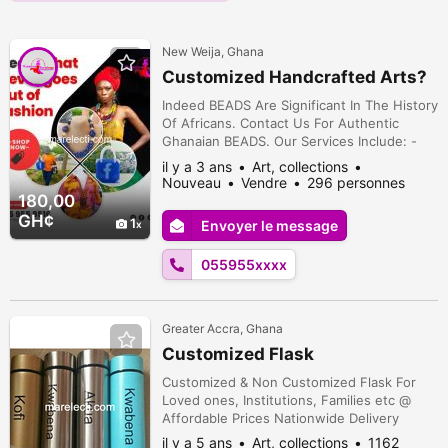
New Weija, Ghana
Customized Handcrafted Arts?
Indeed BEADS Are Significant In The History
Of Africans. Contact Us For Authentic
Ghanaian BEADS. Our Services Include: -
Beadmaking (Bead embroidery, necklaces,
il y a 3 ans
Art, collections
bracelets, Bead souvenirs, Waist beads,
Nouveau
Vendre
296 personnes
Bead flip flops, and more) - Tissue box -
consultées
180,00
Turbans - Auto gele - Bridal fans - Bouquet
GH¢
1
Envoyer le message
Call or WhatsApp us: +233 55 955 8516
Please email us at: maameyaabartpl...
055955xxxx
Greater Accra, Ghana
Customized Flask
Customized & Non Customized Flask For
Loved ones, Institutions, Families etc @
Affordable Prices Nationwide Delivery
il y a 5 ans
Art, collections
1162