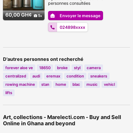
personnes consultées
60,00 GH¢
5
Envoyer le message
024898xxxx
D'autres personnes ont recherché
forever aloe ve
18650
broke
styl
camera
centralized
audi
eremax
condition
sneakers
rowing machine
stan
home
blac
music
vehicl
lifts
Art, collections - Marelecti.com - Buy and Sell
Online in Ghana and beyond