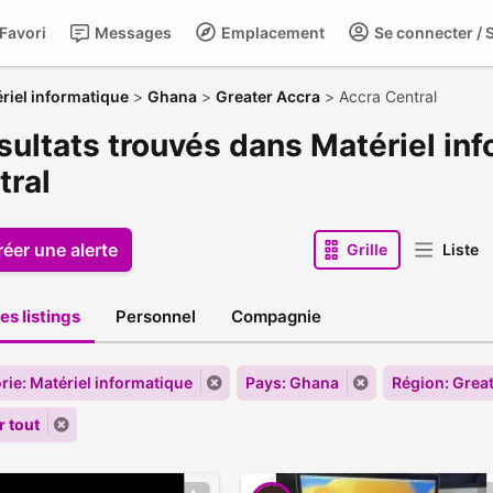
Favori
Messages
Emplacement
Se connecter / S
riel informatique
>
Ghana
>
Greater Accra
>
Accra Central
sultats trouvés dans Matériel in
tral
réer une alerte
Grille
Liste
es listings
Personnel
Compagnie
rie: Matériel informatique
Pays: Ghana
Région: Grea
r tout