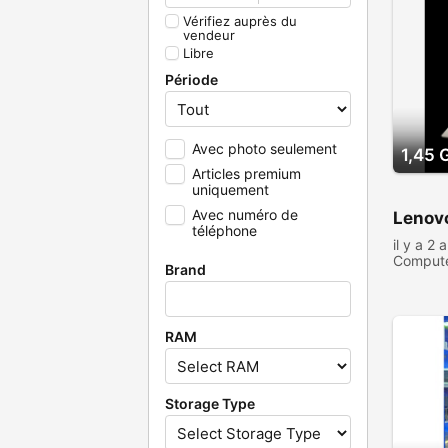
Vérifiez auprès du
vendeur
Libre
Période
Avec photo seulement
1,45 
Articles premium
uniquement
Avec numéro de
Lenov
téléphone
il y a 2 
Comput
Brand
347 per
RAM
Storage Type