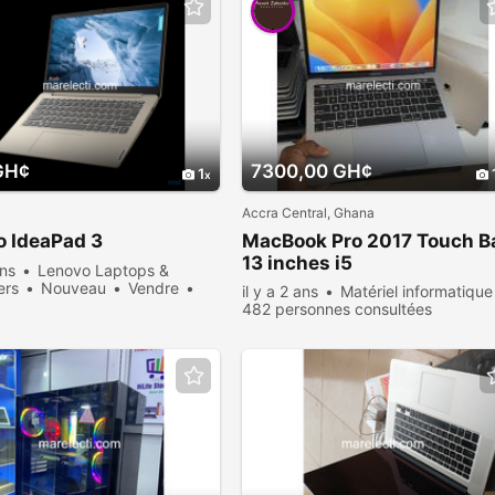
GH¢
7300,00 GH¢
1
Accra Central, Ghana
o IdeaPad 3
MacBook Pro 2017 Touch B
13 inches i5
ans
Lenovo Laptops &
ers
Nouveau
Vendre
il y a 2 ans
Matériel informatique
sonnes consultées
482 personnes consultées