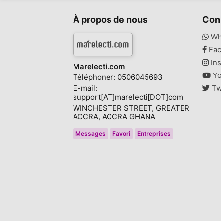
À propos de nous
Con
Wh
Fac
Ins
Marelecti.com
Yo
Téléphoner: 0506045693
E-mail:
Tw
support[AT]marelecti[DOT]com
WINCHESTER STREET, GREATER
ACCRA, ACCRA GHANA
Messages
Favori
Entreprises