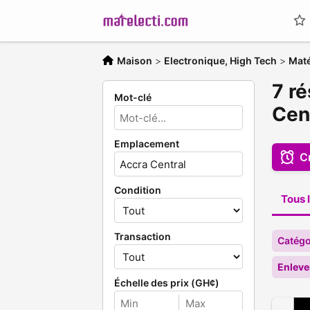
Maison
>
Electronique, High Tech
>
Maté
7 ré
Mot-clé
Cen
Emplacement
C
Condition
Tous l
Transaction
Catégo
Enleve
Échelle des prix (GH¢)