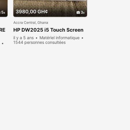
3980,00 GH¢
5
3
Accra Central, Ghana
RE
HP DW2025 i5 Touch Screen
il y a 5 ans
Matériel informatique
1544 personnes consultées