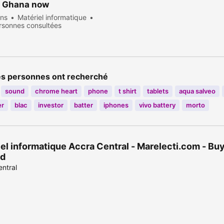
n Ghana now
ans
Matériel informatique
rsonnes consultées
es personnes ont recherché
sound
chrome heart
phone
t shirt
tablets
aqua salveo
er
blac
investor
batter
iphones
vivo battery
morto
el informatique Accra Central - Marelecti.com - Buy
d
ntral