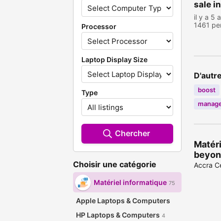
sale i
il y a 5 
1461 pe
Processor
Laptop Display Size
D'autr
boost
Type
manag
Chercher
Matéri
beyon
Choisir une catégorie
Accra Ce
Matériel informatique
75
Apple Laptops & Computers
HP Laptops & Computers
4