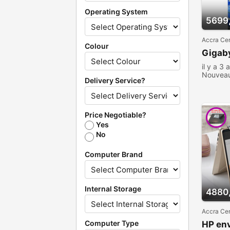
Operating System
5699
Accra Cen
Colour
Gigab
il y a 3 
Nouvea
Delivery Service?
consult
Price Negotiable?
Yes
No
Computer Brand
Internal Storage
4880
Accra Cen
Computer Type
HP env