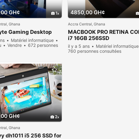
,00 GH¢
4850,00 GH¢
1
tral, Ghana
Accra Central, Ghana
yte Gaming Desktop
MACBOOK PRO RETINA CO
i7 16GB 256SSD
ans
Matériel informatique
u
Vendre
672 personnes
il y a 5 ans
Matériel informatique
ées
760 personnes consultées
,00 GH¢
2
tral, Ghana
y dh1011 i5 256 SSD for