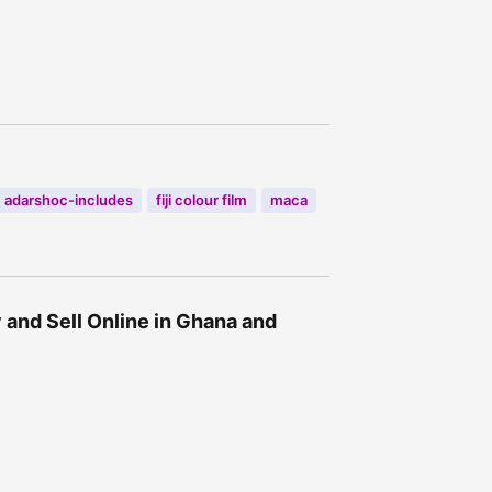
adarshoc-includes
fiji colour film
maca
 and Sell Online in Ghana and