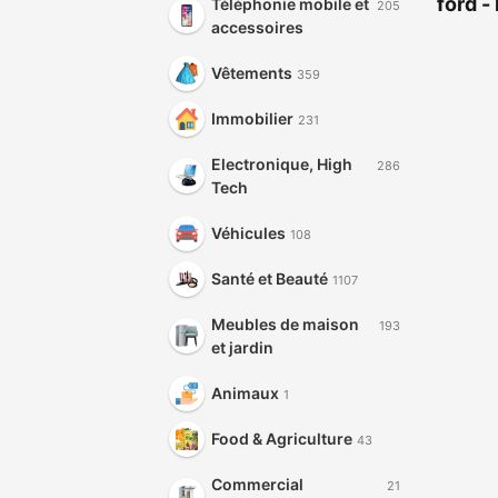
ford -
Téléphonie mobile et
205
accessoires
Vêtements
359
Immobilier
231
Electronique, High
286
Tech
Véhicules
108
Santé et Beauté
1107
Meubles de maison
193
et jardin
Animaux
1
Food & Agriculture
43
Commercial
21