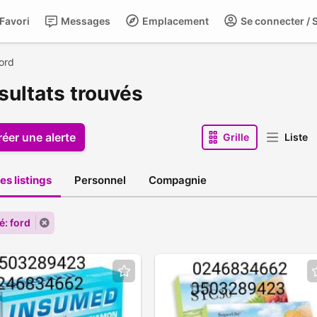
Favori
Messages
Emplacement
Se connecter / S
ford
sultats trouvés
réer une alerte
Grille
Liste
es listings
Personnel
Compagnie
é: ford