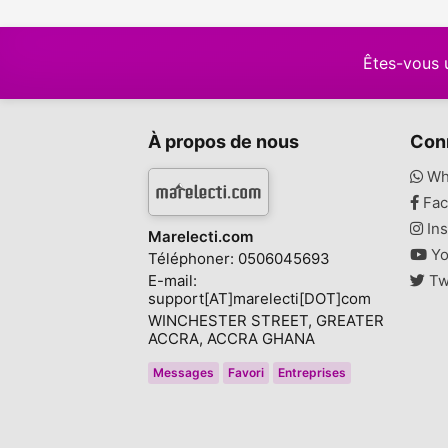
Êtes-vous 
À propos de nous
Con
Wh
Fac
Ins
Marelecti.com
Yo
Téléphoner: 0506045693
E-mail:
Tw
support[AT]marelecti[DOT]com
WINCHESTER STREET, GREATER
ACCRA, ACCRA GHANA
Messages
Favori
Entreprises