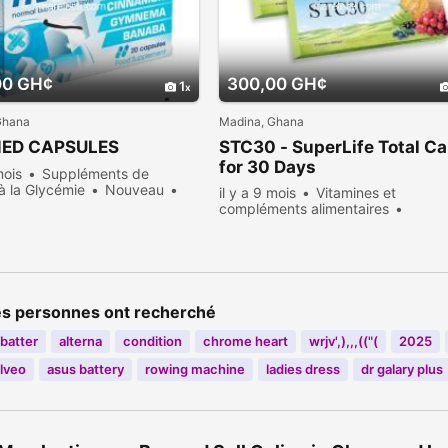
00 GH¢
300,00 GH¢
1
Ghana
Madina, Ghana
ED CAPSULES
STC30 - SuperLife Total Ca
for 30 Days
mois
Suppléments de
à la Glycémie
Nouveau
il y a 9 mois
Vitamines et
1965 personnes consultées
compléments alimentaires
Nouveau
Vendre
1293 person
consultées
es personnes ont recherché
batter
alterna
condition
chrome heart
wrjv',),,,(("(
2025
lveo
asus battery
rowing machine
ladies dress
dr galary plus