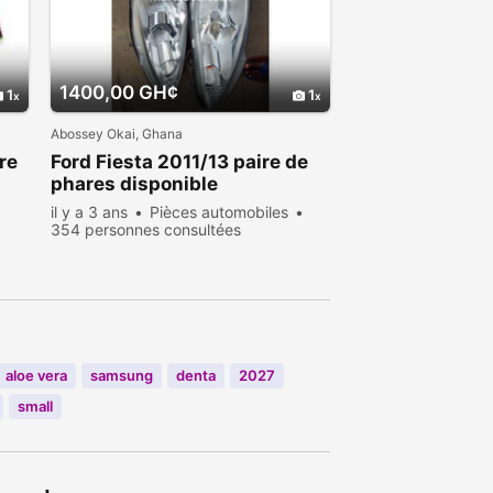
1400,00 GH¢
1
1
Abossey Okai, Ghana
re
Ford
Fiesta 2011/13 paire de
phares disponible
il y a 3 ans
Pièces automobiles
354 personnes consultées
nes
aloe vera
samsung
denta
2027
small