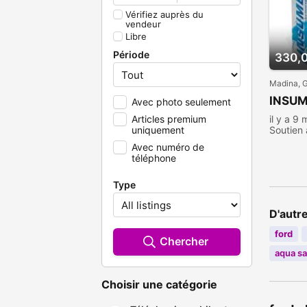
Vérifiez auprès du
vendeur
Libre
Période
330,
Madina, 
INSUM
Avec photo seulement
il y a 9 
Articles premium
Soutien 
uniquement
Vendre
Avec numéro de
téléphone
Type
D'autr
ford
Chercher
aqua sa
Choisir une catégorie