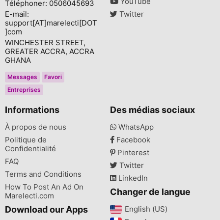
YouTube
Téléphoner: 0506045693
E-mail:
Twitter
support[AT]marelecti[DOT
]com
WINCHESTER STREET,
GREATER ACCRA, ACCRA
GHANA
Messages
Favori
Entreprises
Informations
Des médias sociaux
À propos de nous
WhatsApp
Politique de
Facebook
Confidentialité
Pinterest
FAQ
Twitter
Terms and Conditions
LinkedIn
How To Post An Ad On
Changer de langue
Marelecti.com
Download our Apps
English (US)‎