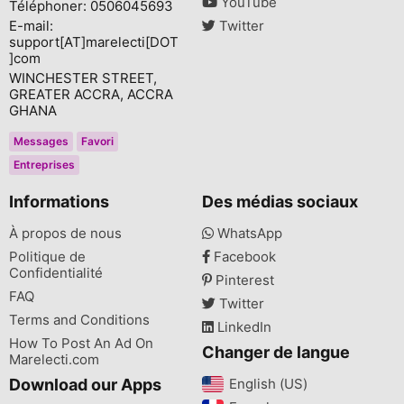
YouTube
Téléphoner: 0506045693
E-mail:
Twitter
support[AT]marelecti[DOT
]com
WINCHESTER STREET,
GREATER ACCRA, ACCRA
GHANA
Messages
Favori
Entreprises
Informations
Des médias sociaux
À propos de nous
WhatsApp
Politique de
Facebook
Confidentialité
Pinterest
FAQ
Twitter
Terms and Conditions
LinkedIn
How To Post An Ad On
Changer de langue
Marelecti.com
Download our Apps
English (US)‎