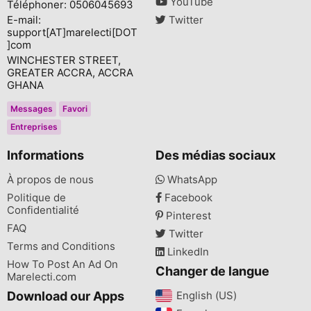
YouTube
Téléphoner: 0506045693
E-mail:
Twitter
support[AT]marelecti[DOT
]com
WINCHESTER STREET,
GREATER ACCRA, ACCRA
GHANA
Messages
Favori
Entreprises
Informations
Des médias sociaux
À propos de nous
WhatsApp
Politique de
Facebook
Confidentialité
Pinterest
FAQ
Twitter
Terms and Conditions
LinkedIn
How To Post An Ad On
Changer de langue
Marelecti.com
Download our Apps
English (US)‎