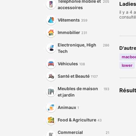
Téléphonie mobile et
205
Ladie
accessoires
il y a 4 
consult
Vêtements
359
Immobilier
231
Electronique, High
286
D'autr
Tech
macbo
Véhicules
108
lower
Santé et Beauté
1107
Meubles de maison
193
Résult
et jardin
Animaux
1
Food & Agriculture
43
Commercial
21