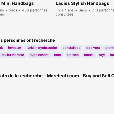
s Mini Handbags
Ladies Stylish Handbags
ans
Sacs
486 personnes
il y a 4 ans
Sacs
710 personn
ées
consultées
es personnes ont recherché
ok
investor
turkish eyebracelet
centralized
aloe vera
prem
bullet vibrator
supplement
cont
clothes
music
styl
hu
ats de la recherche - Marelecti.com - Buy and Sell