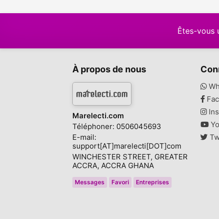
Êtes-vous 
À propos de nous
Con
Wh
Fac
Ins
Marelecti.com
Yo
Téléphoner: 0506045693
E-mail:
Tw
support[AT]marelecti[DOT]com
WINCHESTER STREET, GREATER
ACCRA, ACCRA GHANA
Messages
Favori
Entreprises