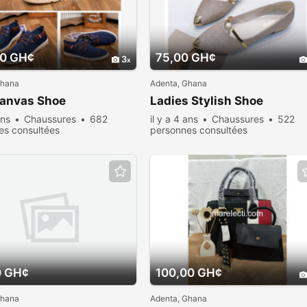
00 GH¢
75,00 GH¢
3
Ghana
Adenta, Ghana
anvas Shoe
Ladies Stylish Shoe
ans
Chaussures
682
il y a 4 ans
Chaussures
522
es consultées
personnes consultées
0 GH¢
100,00 GH¢
Ghana
Adenta, Ghana