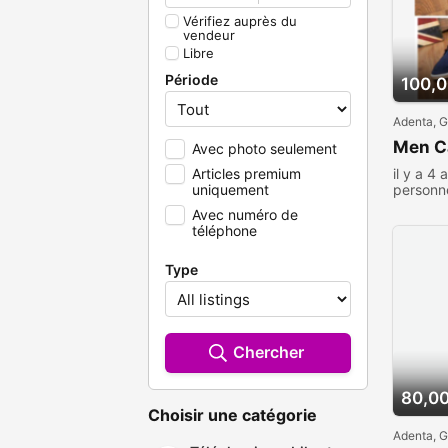
Vérifiez auprès du
vendeur
Libre
Période
100,
Adenta, 
Men C
Avec photo seulement
il y a 4 
Articles premium
personn
uniquement
Avec numéro de
téléphone
Type
Chercher
80,0
Choisir une catégorie
Adenta, 