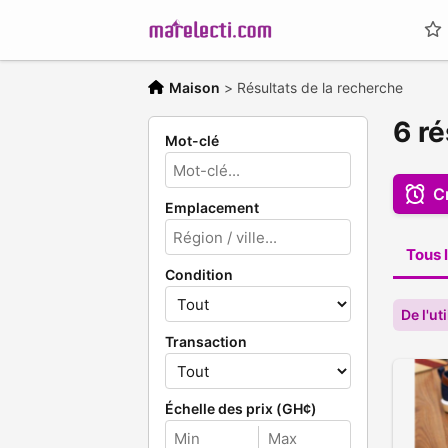
Maison
>
Résultats de la recherche
6 ré
Mot-clé
C
Emplacement
Tous l
Condition
De l'u
Transaction
Échelle des prix (GH¢)