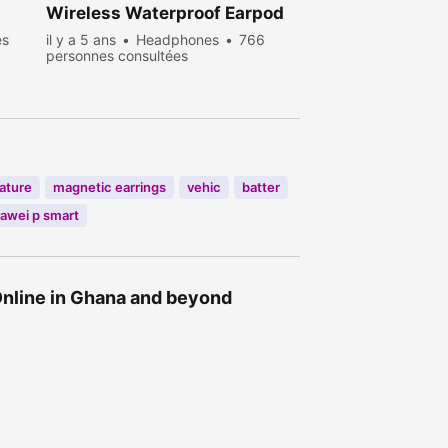
Wireless Waterproof Earpod
es
il y a 5 ans
Headphones
766
personnes consultées
ature
magnetic earrings
vehic
batter
awei p smart
 Online in Ghana and beyond