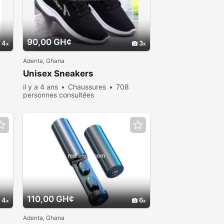
90,00 GH¢
4
3
Adenta, Ghana
Unisex Sneakers
il y a 4 ans
Chaussures
708
personnes consultées
110,00 GH¢
4
6
Adenta, Ghana