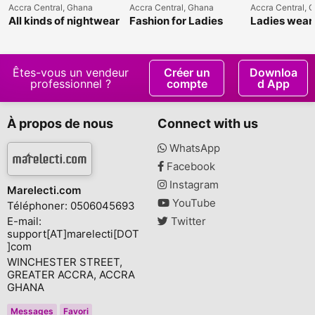
Accra Central, Ghana
Accra Central, Ghana
Accra Central, 
All kinds of nightwear
Fashion for Ladies
Ladies wear 
wear
Dresses
Êtes-vous un vendeur
Créer un
Downloa
professionnel ?
compte
d App
À propos de nous
Connect with us
WhatsApp
Facebook
Instagram
Marelecti.com
YouTube
Téléphoner: 0506045693
E-mail:
Twitter
support[AT]marelecti[DOT
]com
WINCHESTER STREET,
GREATER ACCRA, ACCRA
GHANA
Messages
Favori