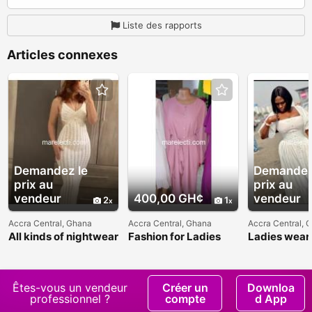
Liste des rapports
Articles connexes
Demandez le
Demandez
prix au
prix au
vendeur
400,00 GH¢
vendeur
2
1
Accra Central, Ghana
Accra Central, Ghana
Accra Central, 
All kinds of nightwear
Fashion for Ladies
Ladies wear 
wear
Dresses
Êtes-vous un vendeur
Créer un
Downloa
professionnel ?
compte
d App