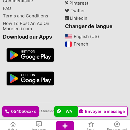
Confidentialité
Pinterest
FAQ
Twitter
Terms and Conditions
LinkedIn
How To Post An Ad On
Changer de langue
Marelecti.com
Download our Apps
English (US)‎
French‎
Droits d'auteur © 2026 Marelecti.com Tous les droits sont réservés.
054050xxxx
WA
Envoyer le message
Maison
Messages
Favori
Emplacement