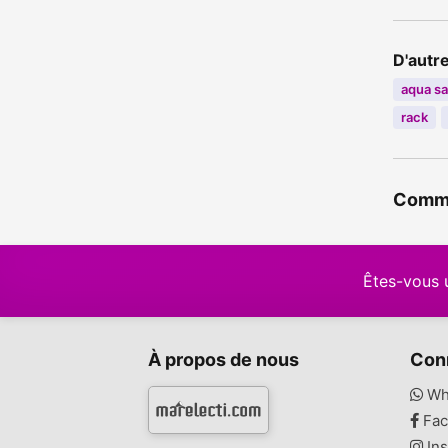
D'autr
aqua sa
rack
Commer
Êtes-vous 
À propos de nous
Con
Wh
Fac
Ins