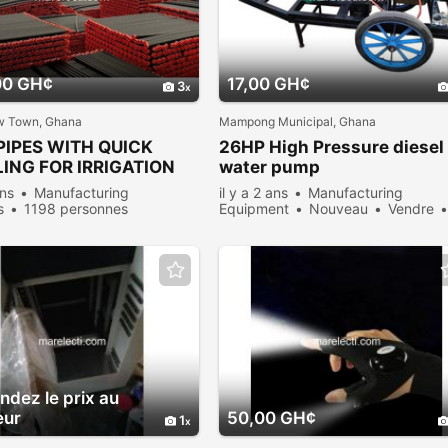
00 GH¢
17,00 GH¢
3
w Town, Ghana
Mampong Municipal, Ghana
PIPES WITH QUICK
26HP High Pressure diesel
ING FOR IRRIGATION
water pump
ans
Manufacturing
il y a 2 ans
Manufacturing
s
1198 personnes
Equipment
Nouveau
Vendre
ées
908 personnes consultées
dez le prix au
eur
50,00 GH¢
1