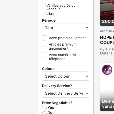
Vérifiez auprès du
vendeur
Libre
Période
200,
Accra ne
HDPE 
Avec photo seulement
COUPL
Articles premium
uniquement
il y a 2 
Material
Avec numéro de
consult
téléphone
Colour
Delivery Service?
Deman
Price Negotiable?
vend
Yes
No