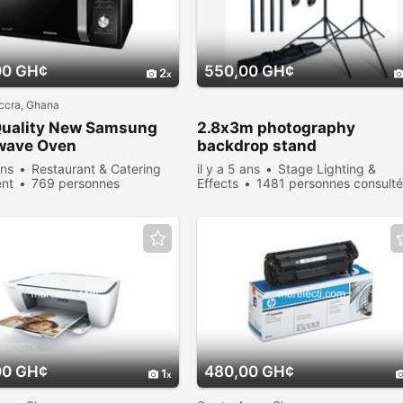
00 GH¢
550,00 GH¢
2
ccra, Ghana
Quality New Samsung
2.8x3m photography
wave Oven
backdrop stand
ans
Restaurant & Catering
il y a 5 ans
Stage Lighting &
nt
769 personnes
Effects
1481 personnes consult
ées
00 GH¢
480,00 GH¢
1