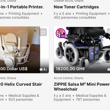
ccra, Ghana
Greater Accra, Ghana
In-1 Portable Printer.
New Toner Cartridges
ans
Printing Equipment
il y a 5 ans
Printing Equipment
sonnes consultées
492 personnes consultées
PRO
00 Dollar US$
18200,00 GH¢
4
tral, Ghana
Accra Central, Ghana
 Helix Curved Stair
ZIPPIE Salsa M² Mini Powe
Wheelchair
ans
Medical Supplies &
il y a 5 ans
Medical Supplies &
nt
923 personnes
Equipment
787 personnes
ées
consultées