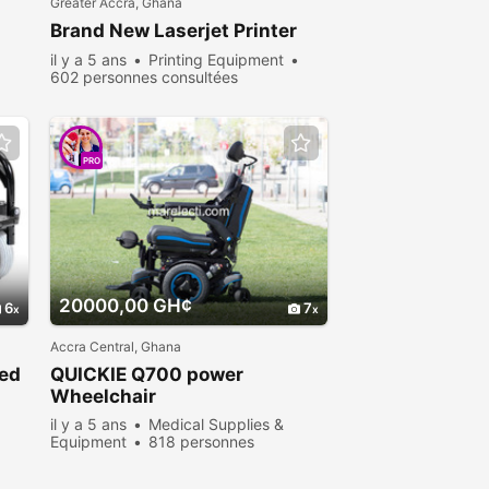
Greater Accra, Ghana
Brand New Laserjet Printer
il y a 5 ans
Printing Equipment
602 personnes consultées
PRO
20000,00 GH¢
6
7
Accra Central, Ghana
red
QUICKIE Q700 power
Wheelchair
il y a 5 ans
Medical Supplies &
Equipment
818 personnes
consultées