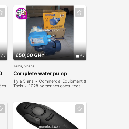
PRO
650,00 GH¢
3
2
Tema, Ghana
D
Complete water pump
il y a 5 ans
Commercial Equipment &
ées
Tools
1028 personnes consultées