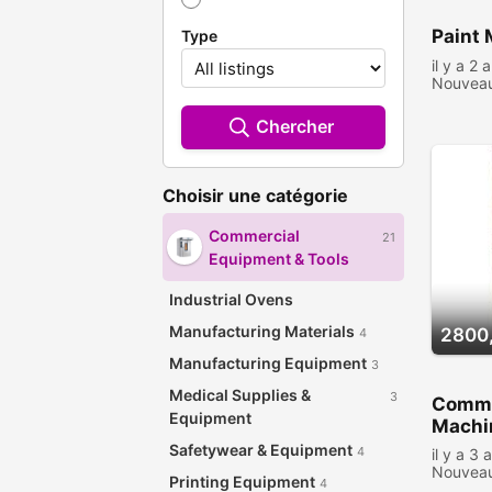
Paint 
Type
il y a 2 
Nouvea
consult
Chercher
Choisir une catégorie
Commercial
21
Equipment & Tools
Industrial Ovens
Manufacturing Materials
2800
4
Manufacturing Equipment
3
Medical Supplies &
3
Comme
Equipment
Machi
Safetywear & Equipment
4
il y a 3 
Nouvea
Printing Equipment
4
consult