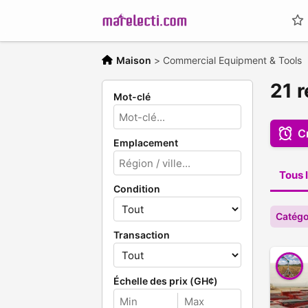
Maison
>
Commercial Equipment & Tools
21 
Mot-clé
C
Emplacement
Tous l
Condition
Catégo
Transaction
Échelle des prix (GH¢)