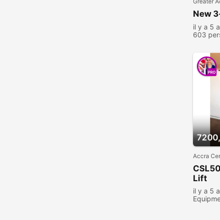
Greater A
New 3-
il y a 5 
603 per
PRO
7200,
Accra Cen
CSL500
Lift
il y a 5 
Equipme
consult