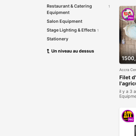
Restaurant & Catering
1
Equipment
PRO
Salon Equipment
Stage Lighting & Effects
1
Stationery
Store Equipment
Un niveau au dessus
1500
Accra Cen
Filet 
l'agri
il y a 3 
Equipme
1497 pe
PRO