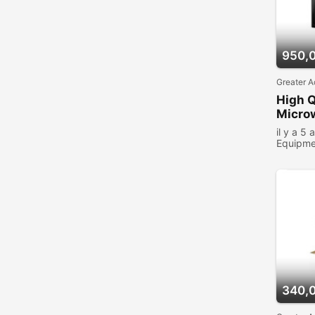
950,
Greater A
High 
Micro
il y a 5 
Equipme
consult
340,