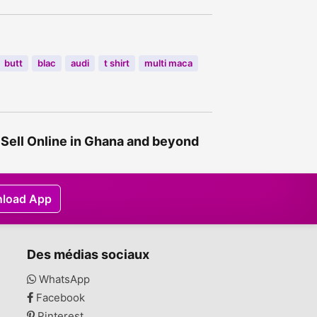
butt
blac
audi
t shirt
multi maca
Sell Online in Ghana and beyond
load App
Des médias sociaux
WhatsApp
Facebook
Pinterest