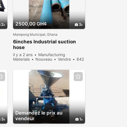
2500,00 GH¢
2
3
Mampong Municipal, Ghana
6inches Industrial suction
hose
il y a 2 ans
Manufacturing
Materials
Nouveau
Vendre
842
personnes consultées
Demandez le prix au
vendeur
3
1