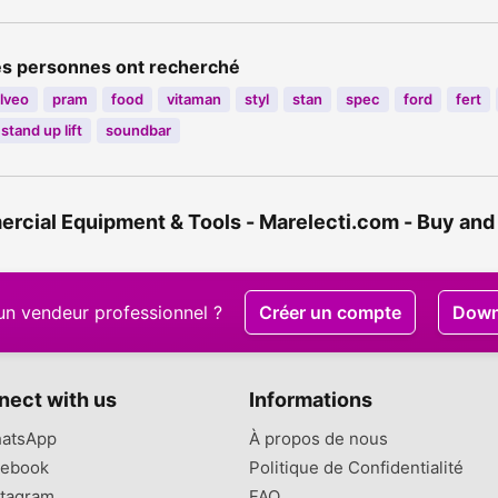
es personnes ont recherché
lveo
pram
food
vitaman
styl
stan
spec
ford
fert
stand up lift
soundbar
cial Equipment & Tools - Marelecti.com - Buy and 
un vendeur professionnel ?
Créer un compte
Down
nect with us
Informations
atsApp
À propos de nous
ebook
Politique de Confidentialité
tagram
FAQ