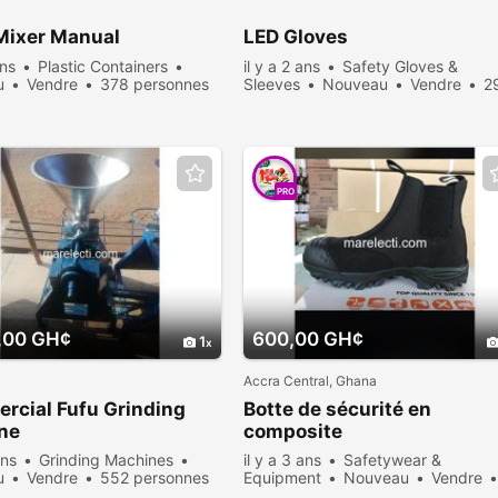
Mixer Manual
LED Gloves
ans
Plastic Containers
il y a 2 ans
Safety Gloves &
u
Vendre
378 personnes
Sleeves
Nouveau
Vendre
2
ées
personnes consultées
PRO
,00 GH¢
600,00 GH¢
1
Accra Central, Ghana
rcial Fufu Grinding
Botte de sécurité en
ne
composite
ans
Grinding Machines
il y a 3 ans
Safetywear &
u
Vendre
552 personnes
Equipment
Nouveau
Vendre
ées
359 personnes consultées