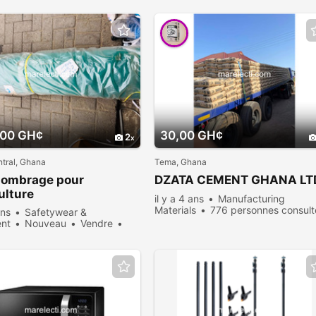
,00 GH¢
30,00 GH¢
2
tral, Ghana
Tema, Ghana
d'ombrage pour
DZATA CEMENT GHANA LT
culture
il y a 4 ans
Manufacturing
Materials
776 personnes consult
ans
Safetywear &
nt
Nouveau
Vendre
rsonnes consultées