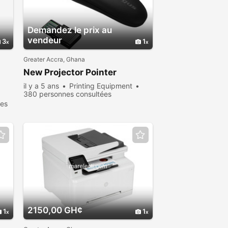
Demandez le prix au
vendeur
3
1
Greater Accra, Ghana
New Projector Pointer
il y a 5 ans
Printing Equipment
380 personnes consultées
ées
2150,00 GH¢
1
1