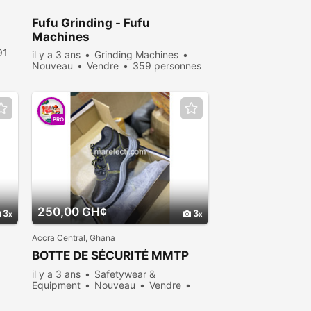
Fufu Grinding - Fufu
Machines
91
il y a 3 ans
Grinding Machines
Nouveau
Vendre
359 personnes
consultées
PRO
250,00 GH¢
3
3
Accra Central, Ghana
BOTTE DE SÉCURITÉ MMTP
il y a 3 ans
Safetywear &
Equipment
Nouveau
Vendre
399 personnes consultées