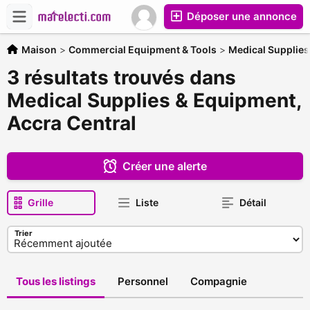
Déposer une annonce
Maison
>
Commercial Equipment & Tools
>
Medical Supplie
3 résultats trouvés dans
Medical Supplies & Equipment,
Accra Central
Créer une alerte
Grille
Liste
Détail
Trier
Tous les listings
Personnel
Compagnie