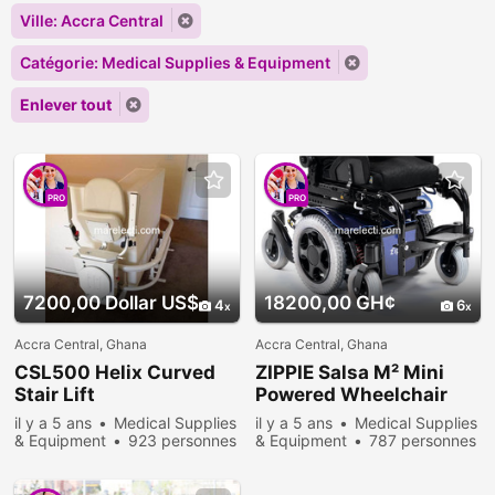
Ville: Accra Central
Catégorie: Medical Supplies & Equipment
Enlever tout
PRO
PRO
7200,00 Dollar US$
18200,00 GH¢
4
6
Accra Central, Ghana
Accra Central, Ghana
CSL500 Helix Curved
ZIPPIE Salsa M² Mini
Stair Lift
Powered Wheelchair
il y a 5 ans
Medical Supplies
il y a 5 ans
Medical Supplies
& Equipment
923 personnes
& Equipment
787 personnes
consultées
consultées