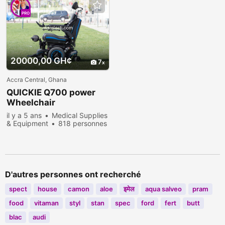
PRO
20000,00 GH¢
7
Accra Central, Ghana
QUICKIE Q700 power
Wheelchair
il y a 5 ans
Medical Supplies
& Equipment
818 personnes
consultées
D'autres personnes ont recherché
spect
house
camon
aloe
इमेल
aqua salveo
pram
food
vitaman
styl
stan
spec
ford
fert
butt
blac
audi