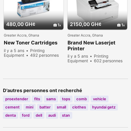
480,00 GH¢
2150,00 GH¢
1
1
Greater Accra, Ghana
Greater Accra, Ghana
New Toner Cartridges
Brand New Laserjet
Printer
il y a 5 ans
Printing
Equipment
492 personnes
il y a 5 ans
Printing
consultées
Equipment
602 personnes
consultées
D'autres personnes ont recherché
proextender
fits
sams
tops
comb
vehicle
cement
mini
batter
small
clothes
hyundai getz
denta
ford
dell
audi
stan