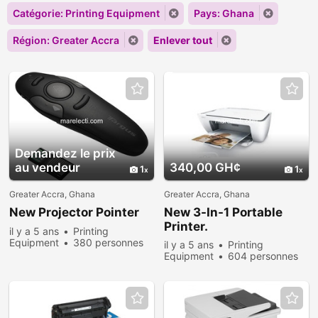
Catégorie: Printing Equipment
Pays: Ghana
Région: Greater Accra
Enlever tout
Demandez le prix
au vendeur
340,00 GH¢
1
1
Greater Accra, Ghana
Greater Accra, Ghana
New Projector Pointer
New 3-In-1 Portable
Printer.
il y a 5 ans
Printing
Equipment
380 personnes
il y a 5 ans
Printing
consultées
Equipment
604 personnes
consultées